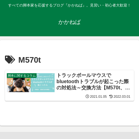
すべての脚本家を応援するブログ『かかねば』。見習い・初心者大歓迎！
かかねば
M570t
トラックボールマウスで
脚本に関するコラム
bluetoothトラブルが起こった際
の対処法～交換方法【M570t、
SW-M570、M570/ロジクール】
2021.01.05
2022.03.01