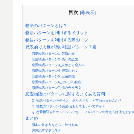
目次
[
非表示
]
物語のパターンとは？
物語パターンを利用するメリット
物語パターンを利用する際のコツ
代表的で人気が高い物語パターン７選
恋愛物語パターン1_禁断の愛
恋愛物語パターン2_偽りの恋愛
恋愛物語パターン3_友達から恋人へ
恋愛物語パターン4_密室の男女
恋愛物語パターン5_三角関係
恋愛物語パターン6_セレブの秘密
恋愛物語パターン7_憎み合う男女
恋愛物語のパターンに関するよくある質問
Q. 物語パターンを使うと「ありきたり」と言われませんか？
Q. 複数のパターンを組み合わせてもいいですか？
Q. 恋愛物語以外のジャンルでも、このパターンの考え方は使えます
まとめ
脚本の書き方をさらに学べる本
関連記事で更に学ぶ