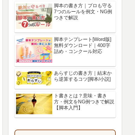
脚本の書き方｜プロも守る
7つのルールを例文・NG例
つきで解説
脚本テンプレート[Word版]
無料ダウンロード｜400字
詰め・コンクール対応
あらすじの書き方｜結末か
ら逆算するコツ[脚本/小説]
ト書きとは？意味・書き
方・例文をNG例つきで解説
【脚本入門】