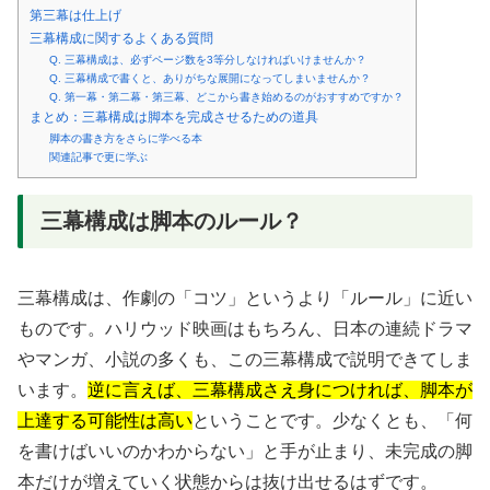
第三幕は仕上げ
三幕構成に関するよくある質問
Q. 三幕構成は、必ずページ数を3等分しなければいけませんか？
Q. 三幕構成で書くと、ありがちな展開になってしまいませんか？
Q. 第一幕・第二幕・第三幕、どこから書き始めるのがおすすめですか？
まとめ：三幕構成は脚本を完成させるための道具
脚本の書き方をさらに学べる本
関連記事で更に学ぶ
三幕構成は脚本のルール？
三幕構成は、作劇の「コツ」というより「ルール」に近い
ものです。ハリウッド映画はもちろん、日本の連続ドラマ
やマンガ、小説の多くも、この三幕構成で説明できてしま
います。
逆に言えば、三幕構成さえ身につければ、脚本が
上達する可能性は高い
ということです。少なくとも、「何
を書けばいいのかわからない」と手が止まり、未完成の脚
本だけが増えていく状態からは抜け出せるはずです。