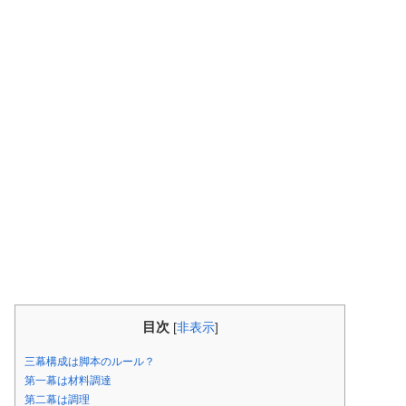
目次
[
非表示
]
三幕構成は脚本のルール？
第一幕は材料調達
第二幕は調理