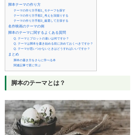
脚本テーマの作り方
テーマの作り方手順1_モチーフを探す
テーマの作り方手順2_考えを深掘りする
テーマの作り方手順3_厳選して主張する
名作映画のテーマの例
脚本のテーマに関するよくある質問
Q. テーマとプロットの違いは何ですか？
Q. テーマは脚本を書き始める前に決めておくべきですか？
Q. テーマが思いつかないときはどうすればいいですか？
まとめ
脚本の書き方をさらに学べる本
関連記事で更に学ぶ
脚本のテーマとは？