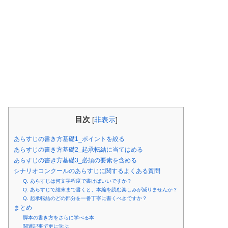
目次
[
非表示
]
あらすじの書き方基礎1_ポイントを絞る
あらすじの書き方基礎2_起承転結に当てはめる
あらすじの書き方基礎3_必須の要素を含める
シナリオコンクールのあらすじに関するよくある質問
Q. あらすじは何文字程度で書けばいいですか？
Q. あらすじで結末まで書くと、本編を読む楽しみが減りませんか？
Q. 起承転結のどの部分を一番丁寧に書くべきですか？
まとめ
脚本の書き方をさらに学べる本
関連記事で更に学ぶ